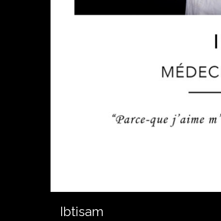
Ibtisam