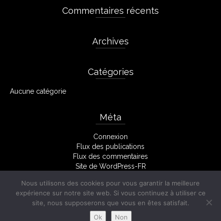
Commentaires récents
Archives
Catégories
Aucune catégorie
Méta
Connexion
Flux des publications
Flux des commentaires
Site de WordPress-FR
Nous utilisons des cookies pour vous garantir la meilleure
expérience sur notre site web. Si vous continuez à utiliser ce
site, nous supposerons que vous en êtes satisfait.
Facebook
Mentions Légales
Ok
Non
© 2026 Stéphane Monserant