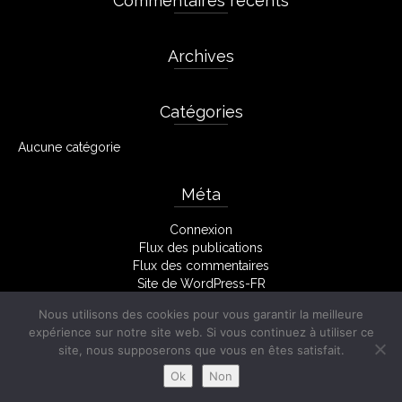
Commentaires récents
Archives
Catégories
Aucune catégorie
Méta
Connexion
Flux des publications
Flux des commentaires
Site de WordPress-FR
Nous utilisons des cookies pour vous garantir la meilleure
expérience sur notre site web. Si vous continuez à utiliser ce
site, nous supposerons que vous en êtes satisfait.
Facebook
Mentions Légales
Ok
Non
© 2026 Stéphane Monserant