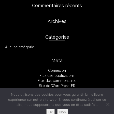
Commentaires récents
Archives
Catégories
Aucune catégorie
Méta
Connexion
Flux des publications
Flux des commentaires
Site de WordPress-FR
Nous utilisons des cookies pour vous garantir la meilleure
expérience sur notre site web. Si vous continuez à utiliser ce
site, nous supposerons que vous en êtes satisfait.
Facebook
Mentions Légales
Ok
Non
© 2026 Stéphane Monserant