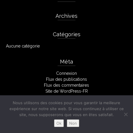
Archives
Catégories
Aucune catégorie
Méta
Connexion
Flux des publications
Flux des commentaires
Site de WordPress-FR
Nous utilisons des cookies pour vous garantir la meilleure
expérience sur notre site web. Si vous continuez à utiliser ce
Facebook
Mentions Légales
site, nous supposerons que vous en êtes satisfait.
© 2026 Stéphane Monserant
Ok
Non