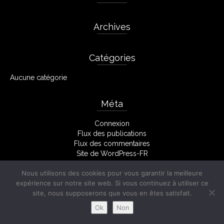
Archives
Catégories
Aucune catégorie
Méta
Connexion
Flux des publications
Flux des commentaires
Site de WordPress-FR
Nous utilisons des cookies pour vous garantir la meilleure
expérience sur notre site web. Si vous continuez à utiliser ce
Facebook
Mentions Légales
site, nous supposerons que vous en êtes satisfait.
© 2026 Stéphane Monserant
Ok
Non