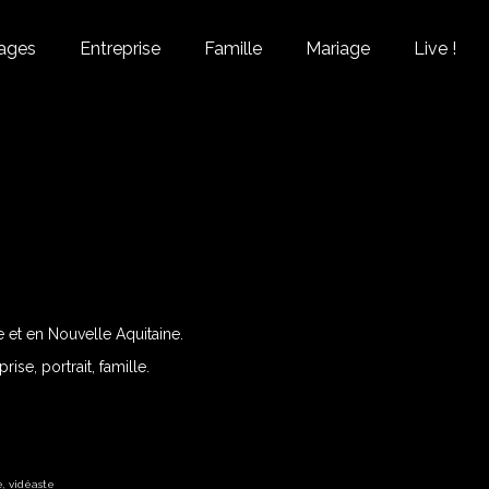
ages
Entreprise
Famille
Mariage
Live !
et en Nouvelle Aquitaine.
se, portrait, famille.
e
,
vidéaste