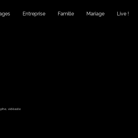
ages
Entreprise
Famille
Mariage
Live !
aphe
,
vidéaste