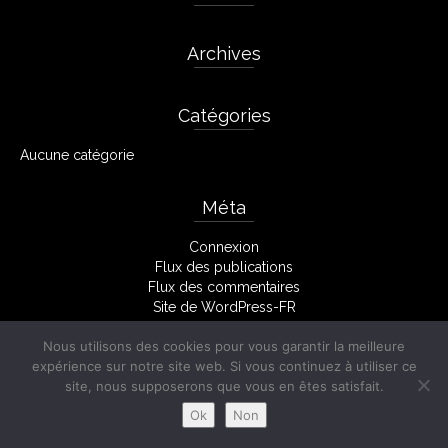
Archives
Catégories
Aucune catégorie
Méta
Connexion
Flux des publications
Flux des commentaires
Site de WordPress-FR
Nous utilisons des cookies pour vous garantir la meilleure
expérience sur notre site web. Si vous continuez à utiliser ce
Facebook
Mentions Légales
site, nous supposerons que vous en êtes satisfait.
© 2026 Stéphane Monserant
Ok
Non