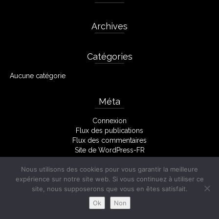
Archives
Catégories
Aucune catégorie
Méta
Connexion
Flux des publications
Flux des commentaires
Site de WordPress-FR
Nous utilisons des cookies pour vous garantir la meilleure
expérience sur notre site web. Si vous continuez à utiliser ce
Facebook
Mentions Légales
site, nous supposerons que vous en êtes satisfait.
© 2026 Stéphane Monserant
Ok
Non