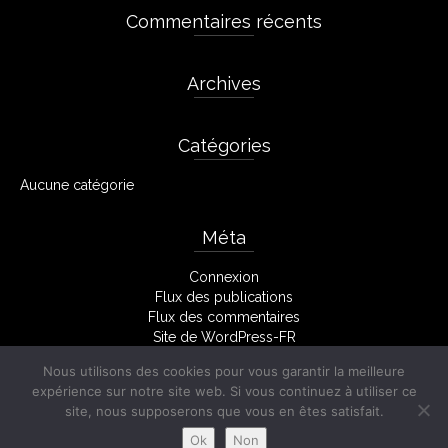
Commentaires récents
Archives
Catégories
Aucune catégorie
Méta
Connexion
Flux des publications
Flux des commentaires
Site de WordPress-FR
Nous utilisons des cookies pour vous garantir la meilleure
expérience sur notre site web. Si vous continuez à utiliser ce
site, nous supposerons que vous en êtes satisfait.
Facebook
Mentions Légales
Ok
Non
© 2026 Stéphane Monserant