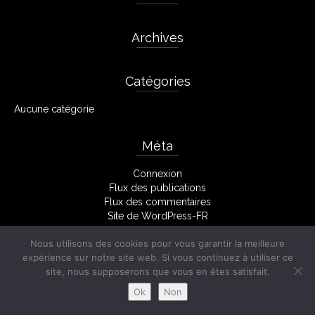
Archives
Catégories
Aucune catégorie
Méta
Connexion
Flux des publications
Flux des commentaires
Site de WordPress-FR
Nous utilisons des cookies pour vous garantir la meilleure
expérience sur notre site web. Si vous continuez à utiliser ce
Facebook
Mentions Légales
site, nous supposerons que vous en êtes satisfait.
© 2026 Stéphane Monserant
Ok
Non