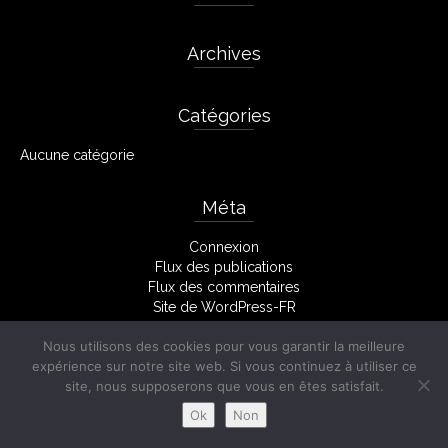
Archives
Catégories
Aucune catégorie
Méta
Connexion
Flux des publications
Flux des commentaires
Site de WordPress-FR
Nous utilisons des cookies pour vous garantir la meilleure
expérience sur notre site web. Si vous continuez à utiliser ce
Facebook
Mentions Légales
site, nous supposerons que vous en êtes satisfait.
© 2026 Stéphane Monserant
Ok
Non