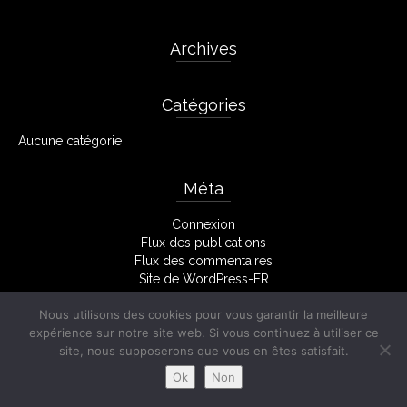
Archives
Catégories
Aucune catégorie
Méta
Connexion
Flux des publications
Flux des commentaires
Site de WordPress-FR
Nous utilisons des cookies pour vous garantir la meilleure
expérience sur notre site web. Si vous continuez à utiliser ce
Facebook
Mentions Légales
site, nous supposerons que vous en êtes satisfait.
© 2026 Stéphane Monserant
Ok
Non