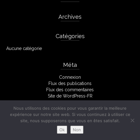
Archives
Catégories
Aucune catégorie
Méta
Connexion
Flux des publications
Flux des commentaires
Site de WordPress-FR
Nous utilisons des cookies pour vous garantir la meilleure
expérience sur notre site web. Si vous continuez à utiliser ce
Facebook
Mentions Légales
site, nous supposerons que vous en êtes satisfait.
© 2026 Stéphane Monserant
Ok
Non