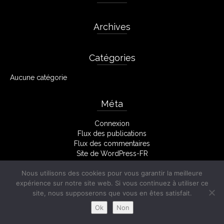
Archives
Catégories
Aucune catégorie
Méta
Connexion
Flux des publications
Flux des commentaires
Site de WordPress-FR
Nous utilisons des cookies pour vous garantir la meilleure
expérience sur notre site web. Si vous continuez à utiliser ce
Facebook
Mentions Légales
site, nous supposerons que vous en êtes satisfait.
© 2026 Stéphane Monserant
Ok
Non