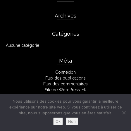
Archives
Catégories
Aucune catégorie
Méta
Connexion
Flux des publications
Flux des commentaires
Site de WordPress-FR
Nous utilisons des cookies pour vous garantir la meilleure
expérience sur notre site web. Si vous continuez à utiliser ce
Facebook
Mentions Légales
site, nous supposerons que vous en êtes satisfait.
© 2026 Stéphane Monserant
Ok
Non