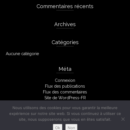
Commentaires récents
Archives
Catégories
Aucune catégorie
Méta
Connexion
Flux des publications
Flux des commentaires
Site de WordPress-FR
Nous utilisons des cookies pour vous garantir la meilleure
expérience sur notre site web. Si vous continuez à utiliser ce
site, nous supposerons que vous en êtes satisfait.
Facebook
Mentions Légales
Ok
Non
© 2026 Stéphane Monserant