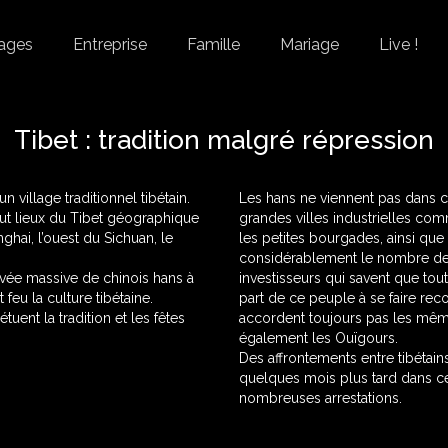
ages
Entreprise
Famille
Mariage
Live !
Tibet : tradition malgré répression
n village traditionnel tibétain.
Les hans ne viennent pas dans ce
aut lieux du Tibet géographique
grandes villes industrielles co
hai, l’ouest du Sichuan, le
les petites bourgades, ainsi que
considérablement le nombre de vi
rivée massive de chinois hans à
investisseurs qui savent que tou
feu la culture tibétaine.
part de ce peuple à se faire reco
ent la tradition et les fêtes
accordent toujours pas les même
également les Ouïgours.
Des affrontements entre tibétain
quelques mois plus tard dans ces
nombreuses arrestations.