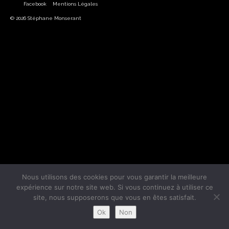
Facebook
Mentions Légales
© 2026 Stéphane Monserant
Nous utilisons des cookies pour vous garantir la meilleure
expérience sur notre site web. Si vous continuez à utiliser ce
site, nous supposerons que vous en êtes satisfait.
Ok
Non