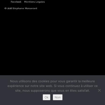
Facebook
Mentions Légales
© 2026 Stéphane Monserant
Nous utilisons des cookies pour vous garantir la meilleure
expérience sur notre site web. Si vous continuez à utiliser ce
site, nous supposerons que vous en êtes satisfait.
Ok
Non